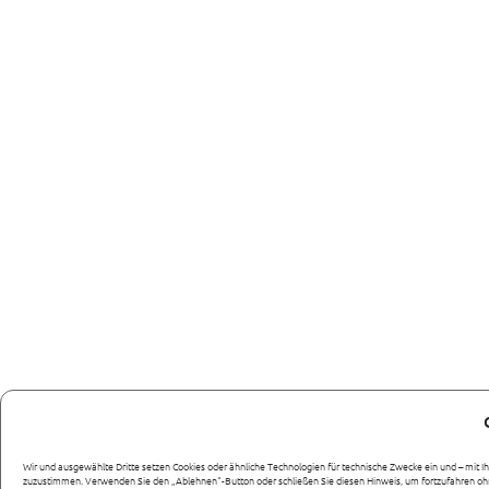
Wir und ausgewählte Dritte setzen Cookies oder ähnliche Technologien für technische Zwecke ein und – mit I
zuzustimmen. Verwenden Sie den „Ablehnen“-Button oder schließen Sie diesen Hinweis, um fortzufahren 