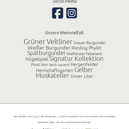
Social Media
Unsere Weinvielfalt
Grüner Veltliner
Grauer Burgunder
Weißer Burgunder
Riesling Phyllit
Spätburgunder
Wallhäuser Felseneck
Signatur Kollektion
Hügelspiel
Hergenfelder
Pinot Noir
Saint Laurent
Gelber
Herrschaftsgarten
Muskateller
Unser Liter
Wein-Abfüller: Gerd Lang, In den Weinbergen 1, D-55452 Hergenfeld. Die Preise verstehen sich einschließlich
gesetzlicher Mwst., inkl. Glas und Verpackung ab Weingut.