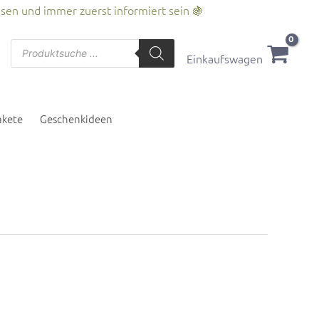
esen und immer zuerst informiert sein 🍇
Products
search
Einkaufswagen
akete
Geschenkideen