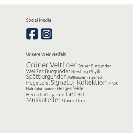
Social Media
Unsere Weinvielfalt
Grüner Veltliner
Grauer Burgunder
Weißer Burgunder
Riesling Phyllit
Spätburgunder
Wallhäuser Felseneck
Signatur Kollektion
Hügelspiel
Pinot
Hergenfelder
Noir
Saint Laurent
Gelber
Herrschaftsgarten
Muskateller
Unser Liter